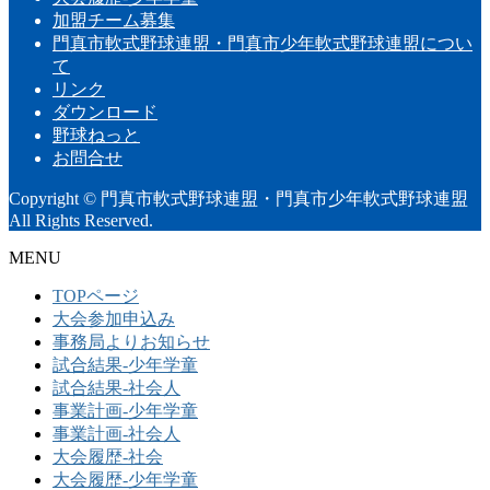
加盟チーム募集
門真市軟式野球連盟・門真市少年軟式野球連盟につい
て
リンク
ダウンロード
野球ねっと
お問合せ
Copyright © 門真市軟式野球連盟・門真市少年軟式野球連盟
All Rights Reserved.
MENU
TOPページ
大会参加申込み
事務局よりお知らせ
試合結果-少年学童
試合結果-社会人
事業計画-少年学童
事業計画-社会人
大会履歴-社会
大会履歴-少年学童